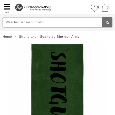
STRANDLAKEN
EXPERT
0
0
Menu
Home
>
Strandlaken Seahorse Shotgun Army