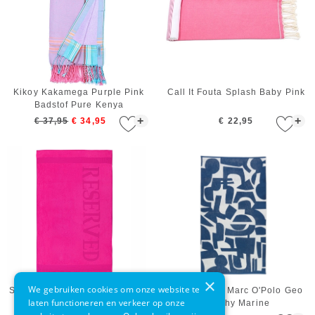
Kikoy Kakamega Purple Pink
Call It Fouta Splash Baby Pink
Badstof Pure Kenya
+
+
€ 37,95
€ 34,95
€ 22,95
×
We gebruiken cookies om onze website te
Strandlaken Reserved Fuchsia
Strandlaken Marc O'Polo Geo
laten functioneren en verkeer op onze
Murphy Marine