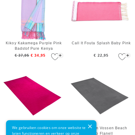
Kikoy Kakamega Purple Pink
Call It Fouta Splash Baby Pink
Badstof Pure Kenya
+
+
€ 37,95
€ 34,95
€ 22,95
×
We gebruiken cookies om onze website te
Strandlaken Vossen Beach
Strandlaken Vossen Beach
laten functioneren en verkeer op onze
Club Cranberry
Club Flanell