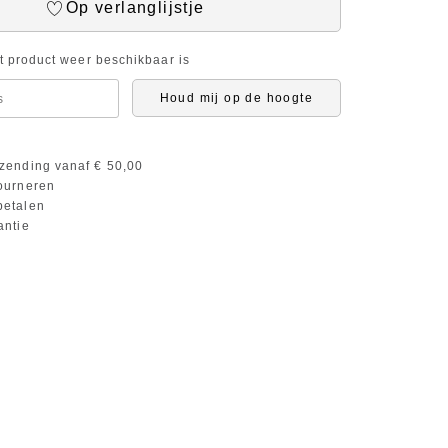
Op verlanglijstje
it product weer beschikbaar is
Houd mij op de hoogte
zending vanaf € 50,00
ourneren
etalen
antie