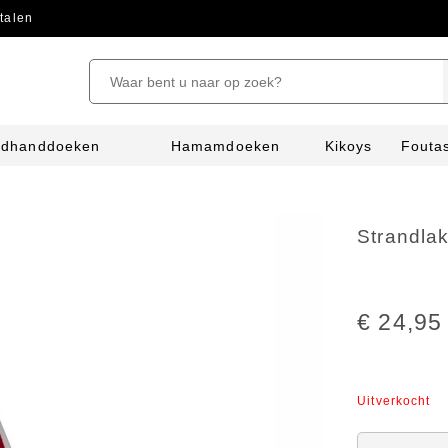
talen
ndhanddoeken
Hamamdoeken
Kikoys
Fouta
Strandla
€ 24,95
Uitverkocht