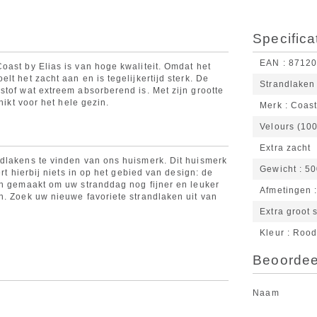
Specifica
EAN
8712
oast by Elias is van hoge kwaliteit. Omdat het
t het zacht aan en is tegelijkertijd sterk. De
Strandlaken
stof wat extreem absorberend is. Met zijn grootte
hikt voor het hele gezin.
Merk
Coast
Velours (10
Extra zacht
dlakens te vinden van ons huismerk. Dit huismerk
Gewicht
50
rt hierbij niets in op het gebied van design: de
jn gemaakt om uw stranddag nog fijner en leuker
Afmetingen
n. Zoek uw nieuwe favoriete strandlaken uit van
Extra groot 
Kleur
Rood
Beoordeel
Naam