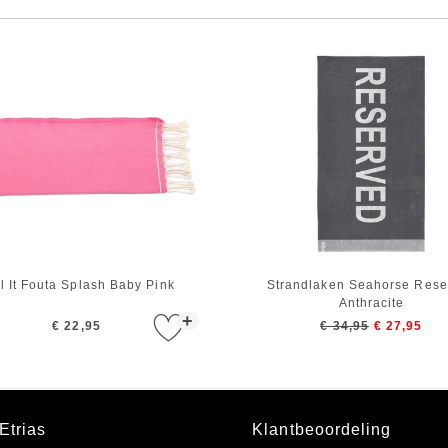
l It Fouta Splash Baby Pink
Strandlaken Seahorse Rese
Anthracite
+
€ 22,95
€ 34,95
€ 27,95
Etrias
Klantbeoordeling