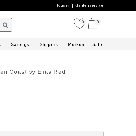
Inloggen
Klantenservice
0
0
s
Sarongs
Slippers
Merken
Sale
ken Coast by Elias Red