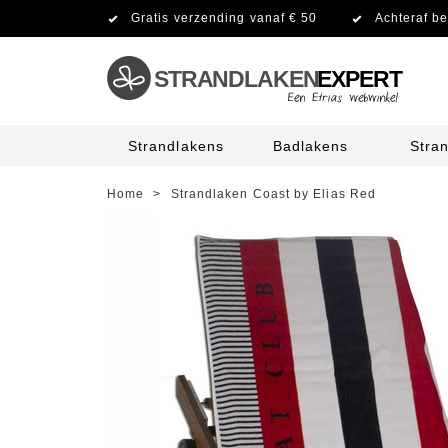
Gratis verzending vanaf € 50
Achteraf be
STRANDLAKEN
EXPERT
Strandlakens
Badlakens
Stra
Home
>
Strandlaken Coast by Elias Red