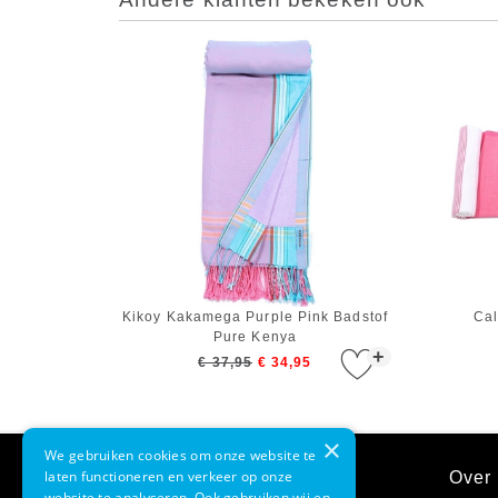
Kikoy Kakamega Purple Pink Badstof
Cal
Pure Kenya
+
€ 37,95
€ 34,95
×
We gebruiken cookies om onze website te
laten functioneren en verkeer op onze
Klantenservice
Over 
website te analyseren. Ook gebruiken wij en