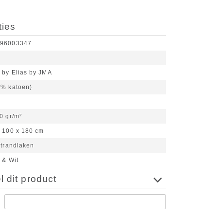
ties
096003347
 by Elias by JMA
0% katoen)
0 gr/m²
100 x 180 cm
strandlaken
 & Wit
 dit product