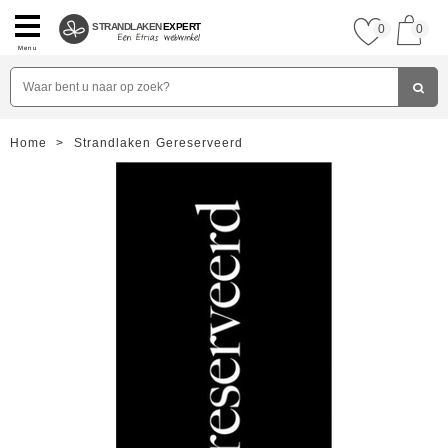
STRANDLAKEN
EXPERT
0
0
Menu
Home
>
Strandlaken Gereserveerd