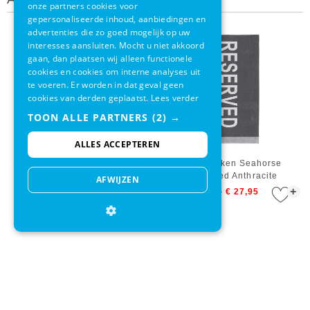
onze partners cookies voor
gepersonaliseerde inhoud, aanbiedingen en
advertenties die zo goed mogelijk op uw
interesses aansluiten. Mocht u niet akkoord
gaan, dan plaatsen wij alleen functionele
cookies en cookies om interne analyses uit
te voeren. Er worden in dat geval geen
cookies van derden geplaatst.
Lees verder
TOON ALLE PARTNERS
(2) →
ALLES ACCEPTEREN
Kikoy Kakamega Purple Pink
Strandlaken Seahorse
Badstof Pure Kenya
Reserved Anthracite
AFWIJZEN
+
+
€ 37,95
€ 34,95
€ 34,95
€ 27,95