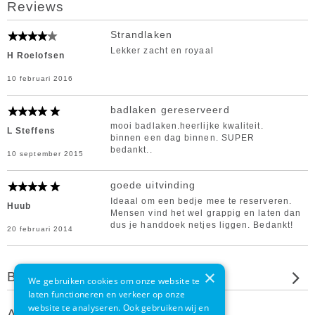
Reviews
Strandlaken
Lekker zacht en royaal
H Roelofsen
10 februari 2016
badlaken gereserveerd
mooi badlaken.heerlijke kwaliteit.
L Steffens
binnen een dag binnen. SUPER
bedankt..
10 september 2015
goede uitvinding
Ideaal om een bedje mee te reserveren.
Huub
Mensen vind het wel grappig en laten dan
dus je handdoek netjes liggen. Bedankt!
20 februari 2014
×
Beoordeel dit product
We gebruiken cookies om onze website te
laten functioneren en verkeer op onze
website te analyseren. Ook gebruiken wij en
Andere klanten bekeken ook