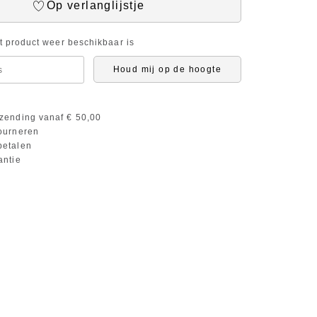
Op verlanglijstje
it product weer beschikbaar is
Houd mij op de hoogte
zending vanaf € 50,00
ourneren
etalen
antie