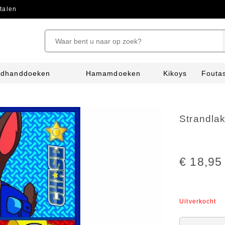
talen
ndhanddoeken
Hamamdoeken
Kikoys
Fouta
Strandla
€ 18,95
Uitverkocht