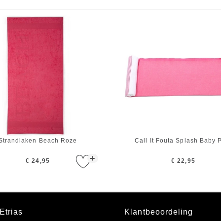
Strandlaken Beach Roze
Call It Fouta Splash Baby 
+
€ 24,95
€ 22,95
Etrias
Klantbeoordeling