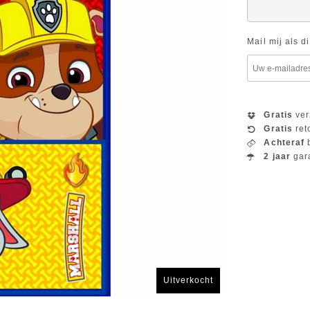
Mail mij als d
Gratis
ver
Gratis
ret
Achteraf
b
2 jaar
gar
Uitverkocht