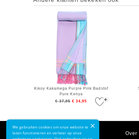
Kikoy Kakamega Purple Pink Badstof
Pure Kenya
+
€ 37,95
€ 34,95
×
We gebruiken cookies om onze website te
laten functioneren en verkeer op onze
Klantenservice
Over 
website te analyseren. Ook gebruiken wij en