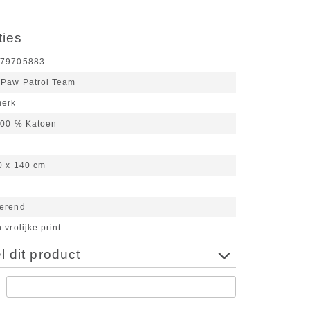
ties
679705883
 Paw Patrol Team
merk
00 % Katoen
0 x 140 cm
erend
 vrolijke print
 dit product