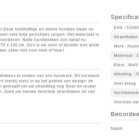
Specifica
EAN
5204
n! Deze heldhaftige en stoere hondjes staan nu
oor vele blije gezichtjes zorgen. Het materiaal is
Strandlaken
bsorberen. Natte handdoeken zijn vanaf nu
n 70 x 140 cm. Dus is uw zoon of dochter een grote
Merk
Huis
aken zeker iets voor hem of haar!
Materiaal
1
Kleur
Multi
Afmeting
7
dlakens te vinden van ons huismerk. Dit huismerk
rt hierbij niets in op het gebied van design: de
Snel droog
jn gemaakt om uw stranddag nog fijner en leuker
n. Zoek uw nieuwe favoriete strandlaken uit van
Vochtabsorb
Voorzien van
Beoordeel
Naam