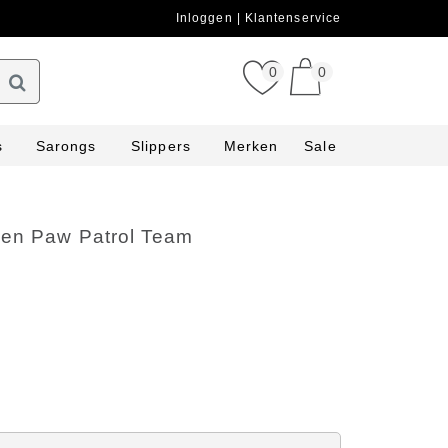
Inloggen
Klantenservice
0
0
s
Sarongs
Slippers
Merken
Sale
ken Paw Patrol Team