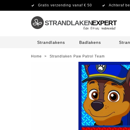
Gratis verzending vanaf € 50
Achteraf be
STRANDLAKEN
EXPERT
Strandlakens
Badlakens
Stra
Home
>
Strandlaken Paw Patrol Team