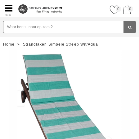
STRANDLAKEN
EXPERT
0
0
Menu
Home
>
Strandlaken Simpele Streep Wit/Aqua