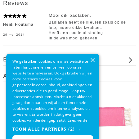
Reviews
Mooi dik badlaken.
Badlaken heeft de kleuren zoals op de
Heidi Houtsma
foto, mooie dikke kwaliteit.
Heeft een mooie uitstraling.
29 mei 2014
In de was mooi gebeven.
×
Beoordeel dit product
We gebruiken cookies om onze website te
laten functioneren en verkeer op onze
website te analyseren. Ook gebruiken wij en
Andere klanten bekeken ook
onze partners cookies voor
gepersonaliseerde inhoud, aanbiedingen en
advertenties die zo goed mogelijk op uw
interesses aansluiten. Mocht u niet akkoord
gaan, dan plaatsen wij alleen functionele
cookies en cookies om interne analyses uit
te voeren. Er worden in dat geval geen
cookies van derden geplaatst.
Lees verder
TOON ALLE PARTNERS
(2) →