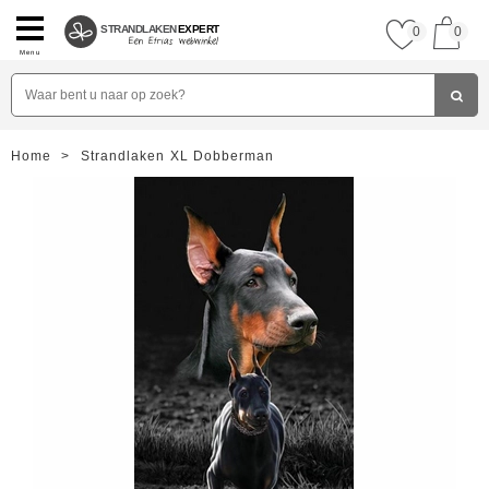
STRANDLAKEN
EXPERT
0
0
Menu
Home
>
Strandlaken XL Dobberman