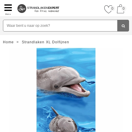
STRANDLAKEN
EXPERT
0
0
Menu
Home
>
Strandlaken XL Dolfijnen